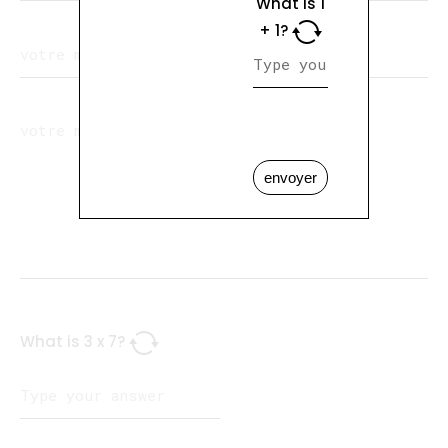
What is
1
+
1
?
envoyer
What is
3
x
7
?