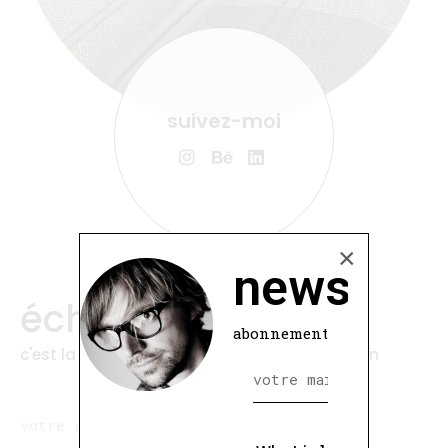
suivez-moi
×
newslette
échangeons
abonnement
c'est la première étape de notre collaboration